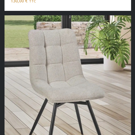
130,00
€
TTC