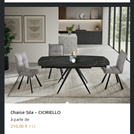
Chaise Sila – CICIRIELLO
à partir de
210,00
€
TTC