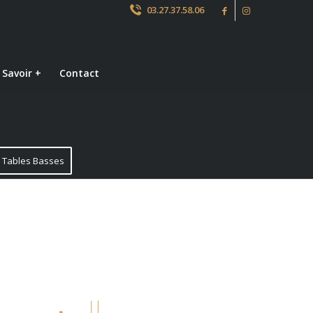
03.27.37.58.06
 Savoir +
Contact
Tables Basses