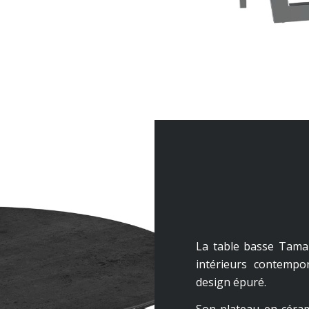
La table basse Tama
intérieurs contempo
design épuré.