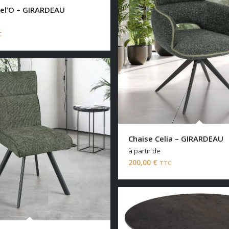
el’O – GIRARDEAU
C
Chaise Celia – GIRARDEAU
à partir de
200,00
€
TTC