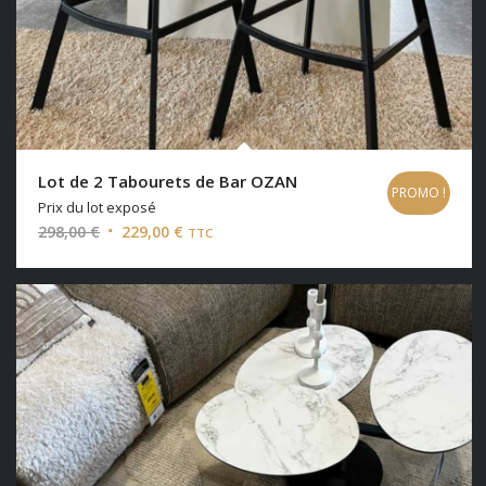
Lot de 2 Tabourets de Bar OZAN
PROMO !
Prix du lot exposé
Le
Le
298,00
€
229,00
€
TTC
prix
prix
initial
actuel
était :
est :
298,00 €.
229,00 €.