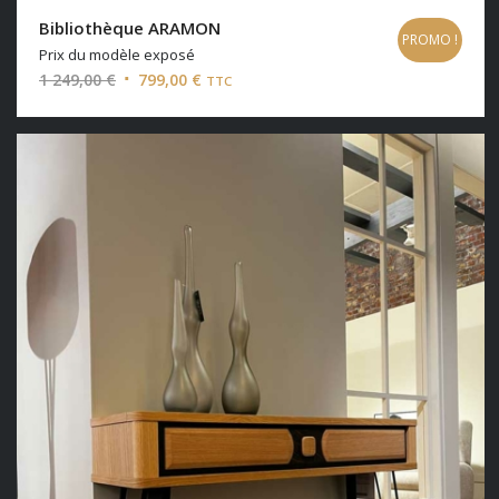
Bibliothèque ARAMON
PROMO !
Prix du modèle exposé
Le
Le
1 249,00
€
799,00
€
TTC
prix
prix
initial
actuel
était :
est :
1
799,00 €.
249,00 €.