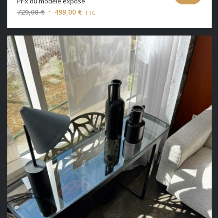
Prix du modèle exposé
Le
Le
729,00
€
499,00
€
TTC
prix
prix
initial
actuel
était :
est :
729,00 €.
499,00 €.