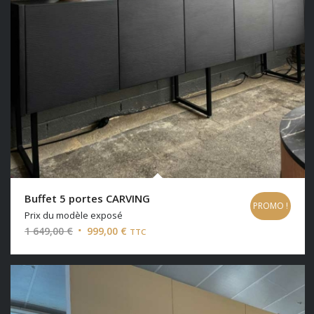
Buffet 5 portes CARVING
PROMO !
Prix du modèle exposé
Le
Le
1 649,00
€
999,00
€
TTC
prix
prix
initial
actuel
était :
est :
1
999,00 €.