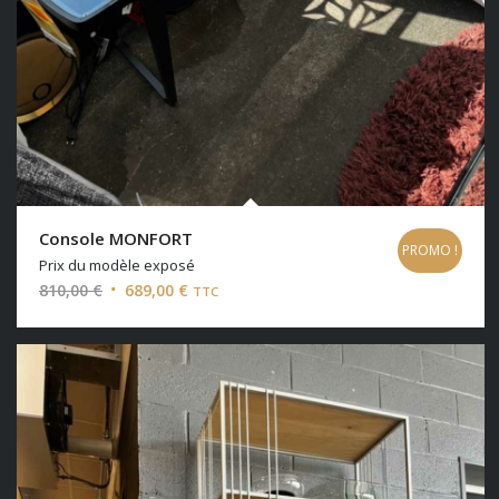
Console MONFORT
PROMO !
Prix du modèle exposé
Le
Le
810,00
€
689,00
€
TTC
prix
prix
initial
actuel
était :
est :
810,00 €.
689,00 €.