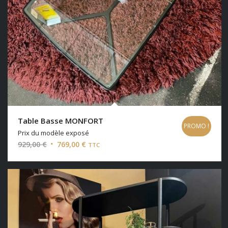
Table Basse MONFORT
PROMO !
Prix du modèle exposé
Le
Le
929,00
€
769,00
€
TTC
prix
prix
initial
actuel
était :
est :
929,00 €.
769,00 €.