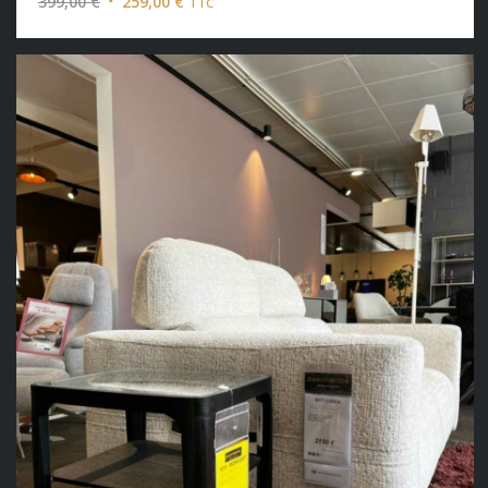
Le
Le
399,00
€
259,00
€
TTC
prix
prix
initial
actuel
était :
est :
399,00 €.
259,00 €.