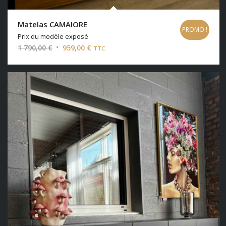
Matelas CAMAIORE
PROMO !
Prix du modèle exposé
Le
Le
1 790,00
€
959,00
€
TTC
prix
prix
initial
actuel
était :
est :
1
959,00 €.
790,00 €.