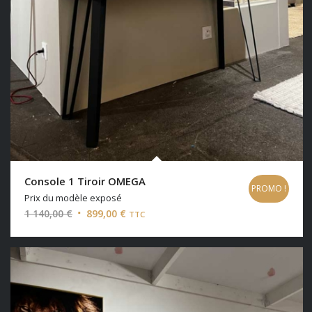
Console 1 Tiroir OMEGA
PROMO !
Prix du modèle exposé
Le
Le
1 140,00
€
899,00
€
TTC
prix
prix
initial
actuel
était :
est :
1
899,00 €.
140,00 €.