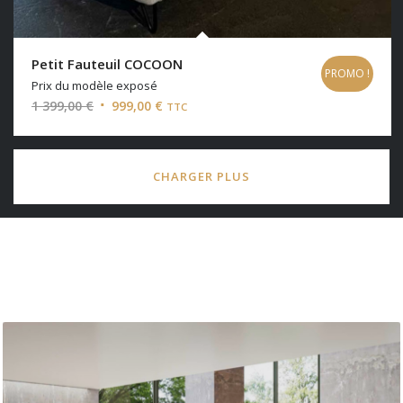
Petit Fauteuil COCOON
PROMO !
Prix du modèle exposé
Le
Le
1 399,00
€
999,00
€
TTC
prix
prix
initial
actuel
était :
est :
CHARGER PLUS
1
999,00 €.
399,00 €.