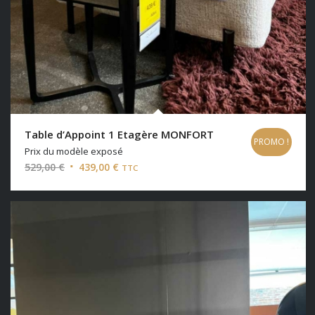
Table d’Appoint 1 Etagère MONFORT
PROMO !
Prix du modèle exposé
Le
Le
529,00
€
439,00
€
TTC
prix
prix
initial
actuel
était :
est :
529,00 €.
439,00 €.