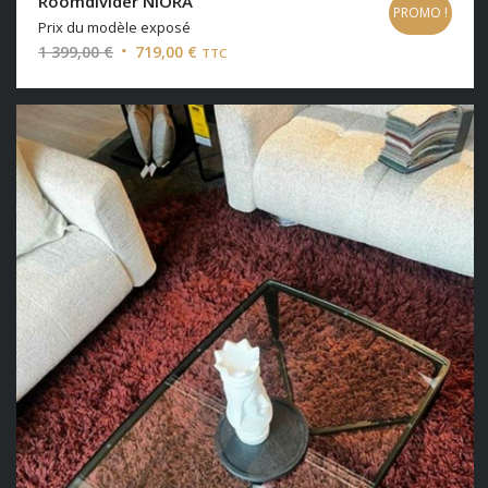
Roomdivider NIORA
PROMO !
Prix du modèle exposé
Le
Le
1 399,00
€
719,00
€
TTC
prix
prix
initial
actuel
était :
est :
1
719,00 €.
399,00 €.