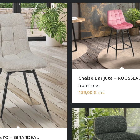
Chaise Bar Juta – ROUSSEA
à partir de
139,00
€
TTC
el’O – GIRARDEAU