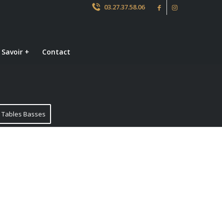
03.27.37.58.06
 Savoir +
Contact
Tables Basses