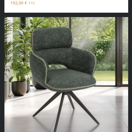
192,00
€
TTC