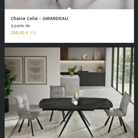
Chaise Celia – GIRARDEAU
à partir de
200,00
€
TTC