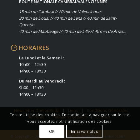
ROUTE NATIONALE CAMBRAI/VALENCIENNES
15 min de Cambrai // 20 min de Valenciennes
30 min de Douai // 40 min de Lens // 40 min de Saint-
Quentin
40 min de Maubeuge // 40 min de Lille // 40 min de Arras…
HORAIRES
Le Lundi et le Samedi :
10h00 – 12h30
14h00 – 18h30.
Du Mardi au Vendredi :
9h00 – 12h30
14h00 – 18h30.
Newsletter DanjouBoda
|
Liens
|
Conditions Générales
Ce site utilise des cookies. En continuant à naviguer sur le site,
de Vente
|
Mentions Légales
|
Cookies
vous acceptez notre utilisation des cookies.
OK
En savoir plus
© Copyright – DanjouBoda 1962/2026 – Designed by
Autrement Com’