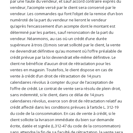
par une faute du vendeur, et sauf accord contraire exprès du
vendeur, l’acompte versé par le client sera conservé par le
vendeur. Les commandes qui font l’objet de la remise d’un bon
numéroté de la part du vendeur ne lieront le vendeur
qu’après l’encaissement d’un acompte dont le montant est
déterminé par les parties, sauf renonciation de la part du
vendeur. Néanmoins, au cas où un crédit d’une durée
supérieure à trois (3) mois serait sollicité par le client, la vente
ne deviendrait définitive qu’au moment où l’offre préalable de
crédit prévue par la loi deviendrait elle-même définitive. Le
client ne bénéficie d’aucun droit de rétractation pour les
ventes en magasin. Toutefois, le client dispose en cas de
vente à crédit d’un droit de rétractation de 14 jours
calendaires révolus à compter du jour de l’acceptation de
l’offre de crédit. Le contrat de vente sera résolu de plein droit,
sans indemnité, si le client, dans ce délai de 14 jours
calendaires révolus, exerce son droit de rétractation relatif au
crédit affecté dans les conditions prévues à l’article L. 312-19
du code de la consommation. En cas de vente à crédit, si le
client sollicite la livraison immédiate du bien sur demande
écrite, datée et signée (L.312-47 du code de la consommation)
sans attendre la fin de sa faculté de rétractation, la vente sera