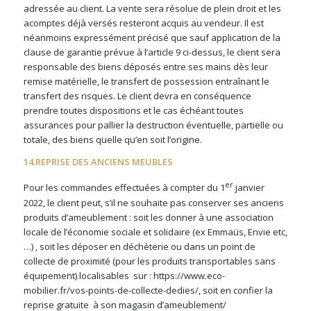
adressée au client. La vente sera résolue de plein droit et les
acomptes déjà versés resteront acquis au vendeur. Il est
néanmoins expressément précisé que sauf application de la
clause de garantie prévue à l’article 9 ci-dessus, le client sera
responsable des biens déposés entre ses mains dès leur
remise matérielle, le transfert de possession entraînant le
transfert des risques. Le client devra en conséquence
prendre toutes dispositions et le cas échéant toutes
assurances pour pallier la destruction éventuelle, partielle ou
totale, des biens quelle qu’en soit l’origine.
14.REPRISE DES ANCIENS MEUBLES
er
Pour les commandes effectuées à compter du 1
janvier
2022, le client peut, s’il ne souhaite pas conserver ses anciens
produits d’ameublement : soit les donner à une association
locale de l’économie sociale et solidaire (ex Emmaüs, Envie etc,
…) , soit les déposer en déchèterie ou dans un point de
collecte de proximité (pour les produits transportables sans
équipement) localisables
sur :
https://www.eco-
mobilier.fr/vos-points-de-collecte-dedies/,
soit en confier la
reprise gratuite
à son magasin d’ameublement/