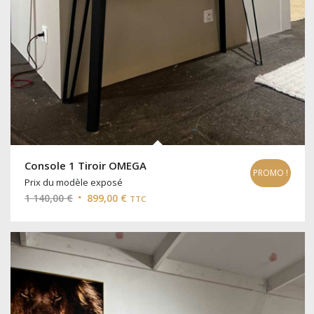
Console 1 Tiroir OMEGA
PROMO !
Prix du modèle exposé
Le
Le
1 140,00
€
899,00
€
TTC
prix
prix
initial
actuel
était :
est :
1
899,00 €.
140,00 €.