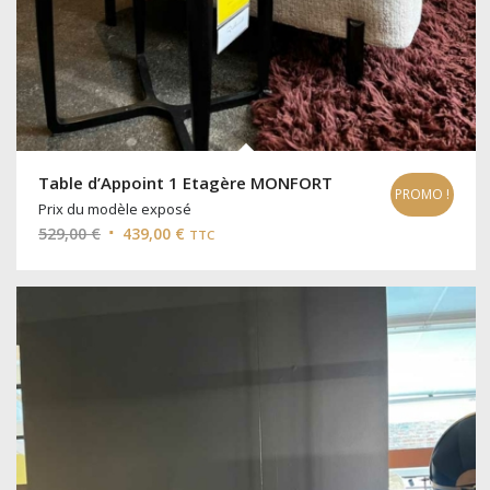
Table d’Appoint 1 Etagère MONFORT
PROMO !
Prix du modèle exposé
Le
Le
529,00
€
439,00
€
TTC
prix
prix
initial
actuel
était :
est :
529,00 €.
439,00 €.