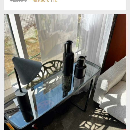
729,00
€
499,00
€
TTC
prix
prix
initial
actuel
était :
est :
729,00 €.
499,00 €.