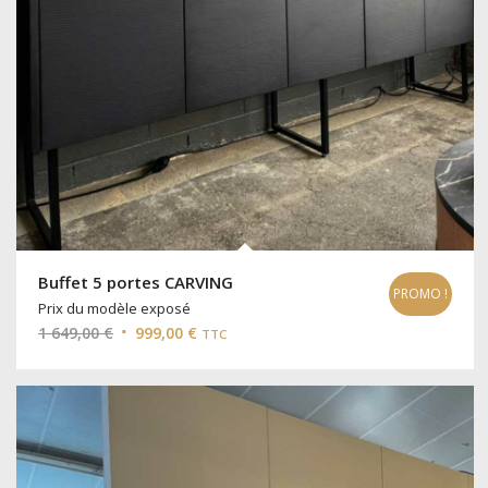
Buffet 5 portes CARVING
PROMO !
Prix du modèle exposé
Le
Le
1 649,00
€
999,00
€
TTC
prix
prix
initial
actuel
était :
est :
1
999,00 €.
649,00 €.