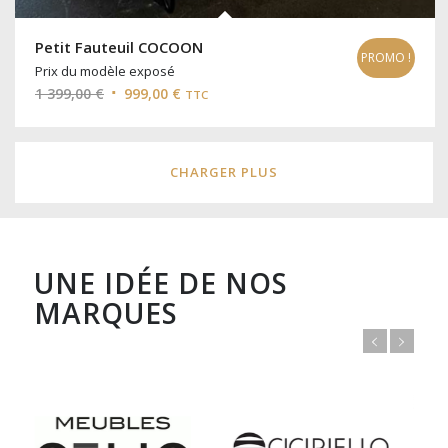
Petit Fauteuil COCOON
PROMO !
Prix du modèle exposé
Le
Le
1 399,00
€
999,00
€
TTC
prix
prix
initial
actuel
était :
est :
CHARGER PLUS
1
999,00 €.
399,00 €.
UNE IDÉE DE NOS
MARQUES