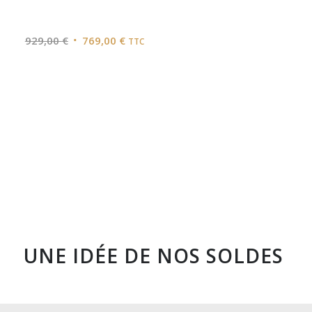
Le
Le
929,00
€
769,00
€
TTC
prix
prix
initial
actuel
était :
est :
929,00 €.
769,00 €.
UNE IDÉE DE NOS SOLDES