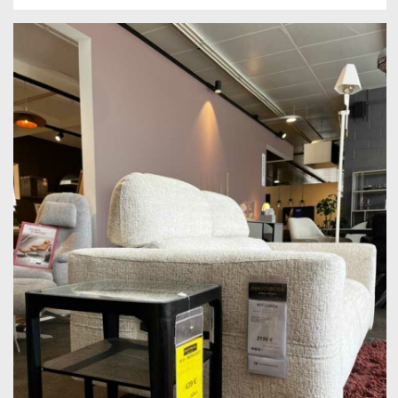
prix
prix
initial
actuel
était :
est :
399,00 €.
259,00 €.