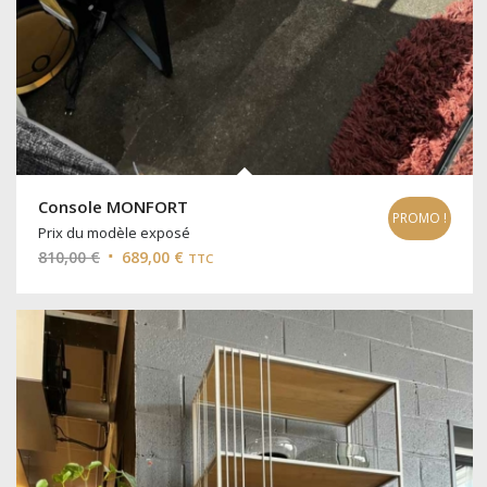
Console MONFORT
PROMO !
Prix du modèle exposé
Le
Le
810,00
€
689,00
€
TTC
prix
prix
initial
actuel
était :
est :
810,00 €.
689,00 €.