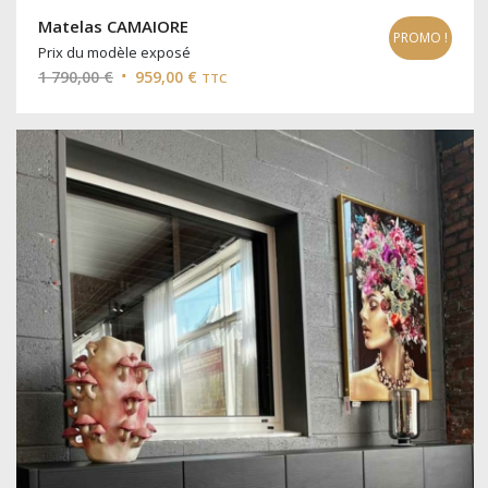
Matelas CAMAIORE
PROMO !
Prix du modèle exposé
Le
Le
1 790,00
€
959,00
€
TTC
prix
prix
initial
actuel
était :
est :
1
959,00 €.
790,00 €.