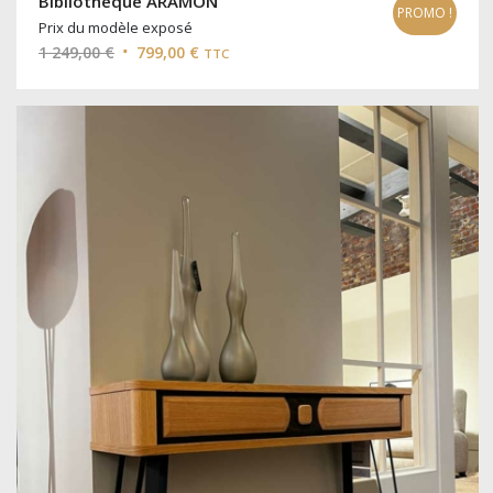
Bibliothèque ARAMON
PROMO !
Prix du modèle exposé
Le
Le
1 249,00
€
799,00
€
TTC
prix
prix
initial
actuel
était :
est :
1
799,00 €.
249,00 €.