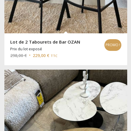
Lot de 2 Tabourets de Bar OZAN
PROMO !
Prix du lot exposé
Le
Le
298,00
€
229,00
€
TTC
prix
prix
initial
actuel
était :
est :
298,00 €.
229,00 €.