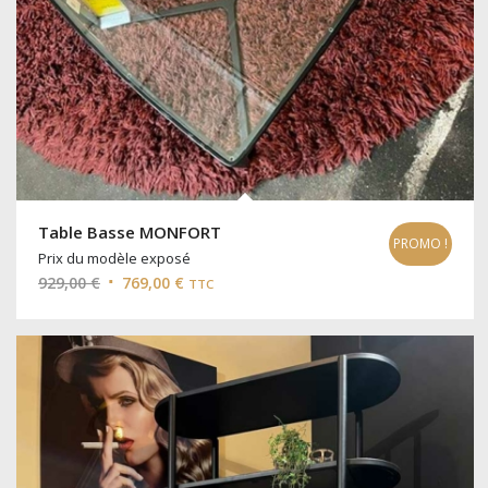
Table Basse MONFORT
PROMO !
Prix du modèle exposé
Le
Le
929,00
€
769,00
€
TTC
prix
prix
initial
actuel
était :
est :
929,00 €.
769,00 €.