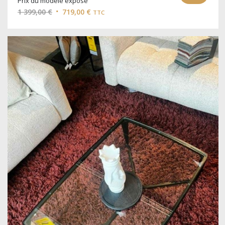
Prix du modèle exposé
Le
Le
1 399,00
€
719,00
€
TTC
prix
prix
initial
actuel
était :
est :
1
719,00 €.
399,00 €.