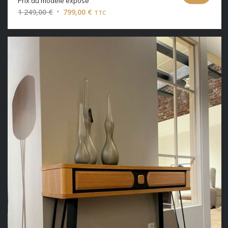
Prix du modèle exposé
Le
Le
1 249,00
€
799,00
€
TTC
prix
prix
initial
actuel
était :
est :
1
799,00 €.
249,00 €.