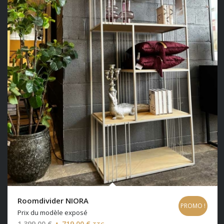
Roomdivider NIORA
PROMO !
Prix du modèle exposé
Le
Le
1 399,00
€
719,00
€