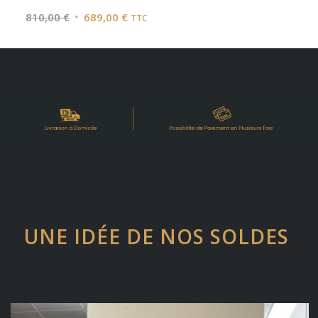
Le
Le
810,00
€
689,00
€
TTC
prix
prix
initial
actuel
était :
est :
810,00 €.
689,00 €.
UNE IDÉE DE NOS SOLDES