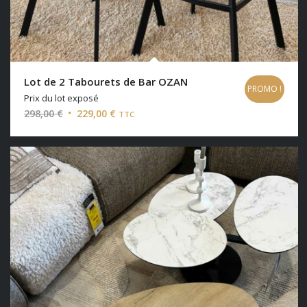
Lot de 2 Tabourets de Bar OZAN
PROMO !
Prix du lot exposé
Le
Le
298,00
€
229,00
€
TTC
prix
prix
initial
actuel
était :
est :
298,00 €.
229,00 €.