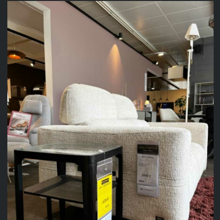
initial
actuel
était :
est :
399,00 €.
259,00 €.