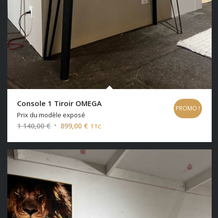
Console 1 Tiroir OMEGA
PROMO !
Prix du modèle exposé
Le
Le
1 140,00
€
899,00
€
TTC
prix
prix
initial
actuel
était :
est :
1
899,00 €.
140,00 €.