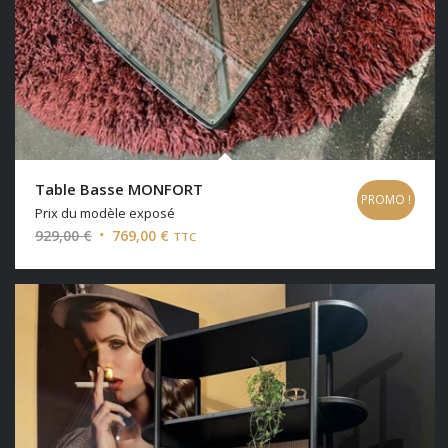
Table Basse MONFORT
PROMO !
Prix du modèle exposé
Le
Le
929,00
€
769,00
€
TTC
prix
prix
initial
actuel
était :
est :
929,00 €.
769,00 €.