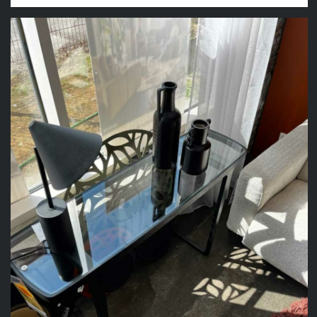
initial
actuel
était :
est :
729,00 €.
499,00 €.