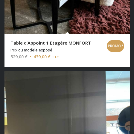
Table d’Appoint 1 Etagère MONFORT
PROMO !
Prix du modèle exposé
Le
Le
529,00
€
439,00
€
TTC
prix
prix
initial
actuel
était :
est :
529,00 €.
439,00 €.