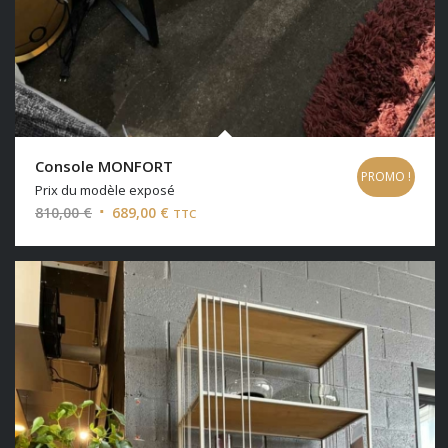
Console MONFORT
PROMO !
Prix du modèle exposé
Le
Le
810,00
€
689,00
€
TTC
prix
prix
initial
actuel
était :
est :
810,00 €.
689,00 €.