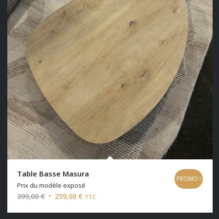
Table Basse Masura
PROMO !
Prix du modèle exposé
Le
Le
399,00
€
259,00
€
TTC
prix
prix