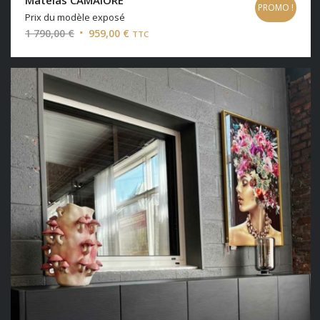
PROMO !
Prix du modèle exposé
Le
Le
1 790,00
€
959,00
€
TTC
prix
prix
initial
actuel
était :
est :
1
959,00 €.
790,00 €.