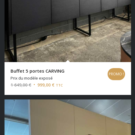
Buffet 5 portes CARVING
PROMO !
Prix du modèle exposé
Le
Le
1 649,00
€
999,00
€
TTC
prix
prix
initial
actuel
était :
est :
1
999,00 €.
649,00 €.