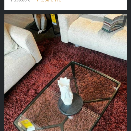
TTC
prix
prix
initial
actuel
était :
est :
1
719,00 €.
399,00 €.