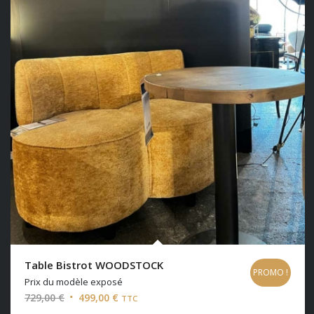
Table Bistrot WOODSTOCK
PROMO !
Prix du modèle exposé
Le
Le
729,00
€
499,00
€
TTC
prix
prix