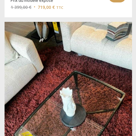
Prix du modèle exposé
Le
Le
1 399,00
€
719,00
€
TTC
prix
prix
initial
actuel
était :
est :
1
719,00 €.
399,00 €.