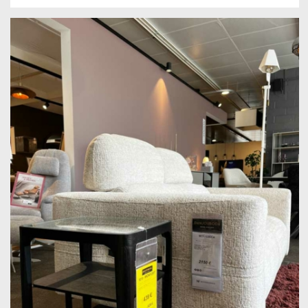
prix
prix
initial
actuel
était :
est :
399,00 €.
259,00 €.