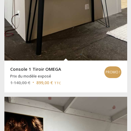
Console 1 Tiroir OMEGA
PROMO !
Prix du modèle exposé
Le
Le
1 140,00
€
899,00
€
TTC
prix
prix
initial
actuel
était :
est :
1
899,00 €.
140,00 €.