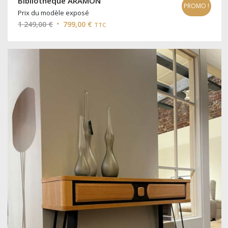
Bibliothèque ARAMON
PROMO !
Prix du modèle exposé
Le
Le
1 249,00
€
799,00
€
TTC
prix
prix
initial
actuel
était :
est :
1
799,00 €.
249,00 €.