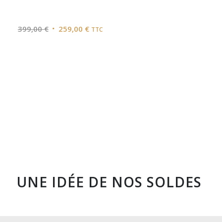
Le
Le
399,00
€
259,00
€
TTC
prix
prix
initial
actuel
était :
est :
399,00 €.
259,00 €.
UNE IDÉE DE NOS SOLDES