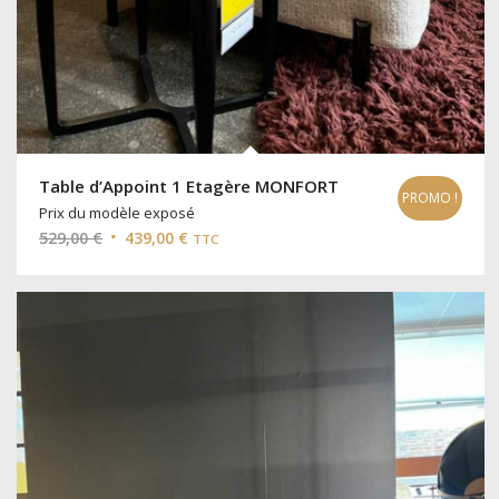
Table d’Appoint 1 Etagère MONFORT
PROMO !
Prix du modèle exposé
Le
Le
529,00
€
439,00
€
TTC
prix
prix
initial
actuel
était :
est :
529,00 €.
439,00 €.