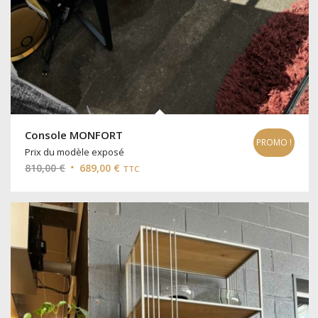
Console MONFORT
PROMO !
Prix du modèle exposé
Le
Le
810,00
€
689,00
€
TTC
prix
prix
initial
actuel
était :
est :
810,00 €.
689,00 €.