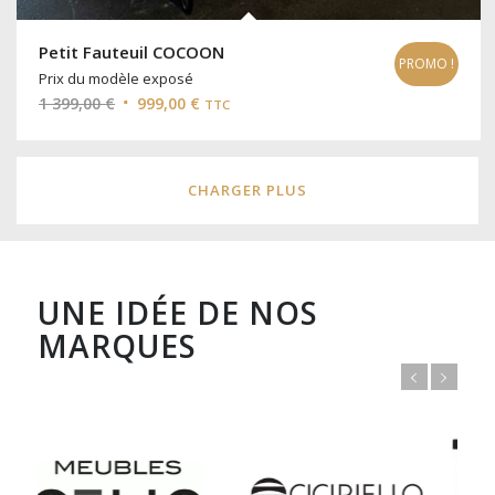
Petit Fauteuil COCOON
PROMO !
Prix du modèle exposé
Le
Le
1 399,00
€
999,00
€
TTC
prix
prix
initial
actuel
était :
est :
CHARGER PLUS
1
999,00 €.
399,00 €.
UNE IDÉE DE NOS
MARQUES