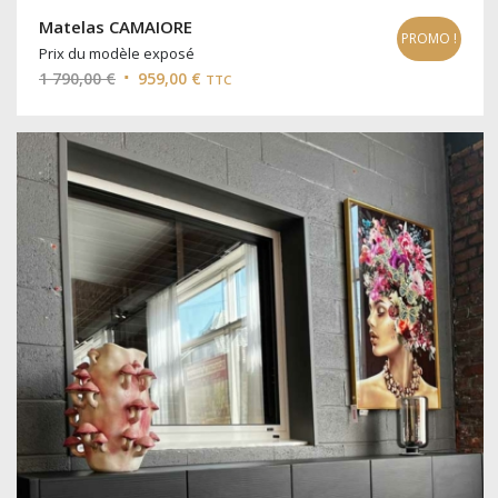
Matelas CAMAIORE
PROMO !
Prix du modèle exposé
Le
Le
1 790,00
€
959,00
€
TTC
prix
prix
initial
actuel
était :
est :
1
959,00 €.
790,00 €.