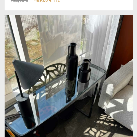
729,00
€
499,00
€
TTC
prix
prix
initial
actuel
était :
est :
729,00 €.
499,00 €.