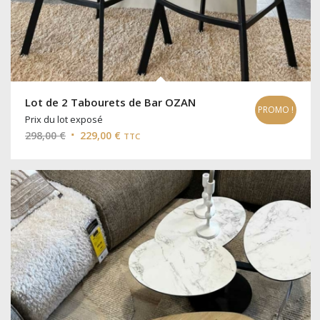
Lot de 2 Tabourets de Bar OZAN
PROMO !
Prix du lot exposé
Le
Le
298,00
€
229,00
€
TTC
prix
prix
initial
actuel
était :
est :
298,00 €.
229,00 €.