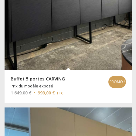
Buffet 5 portes CARVING
PROMO !
Prix du modèle exposé
Le
Le
1 649,00
€
999,00
€
TTC
prix
prix
initial
actuel
était :
est :
1
999,00 €.
649,00 €.