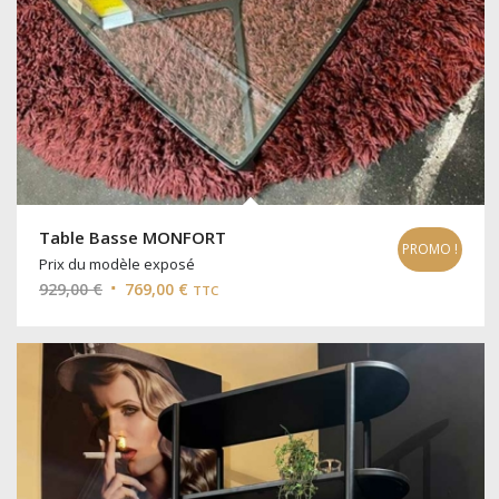
Table Basse MONFORT
PROMO !
Prix du modèle exposé
Le
Le
929,00
€
769,00
€
TTC
prix
prix
initial
actuel
était :
est :
929,00 €.
769,00 €.