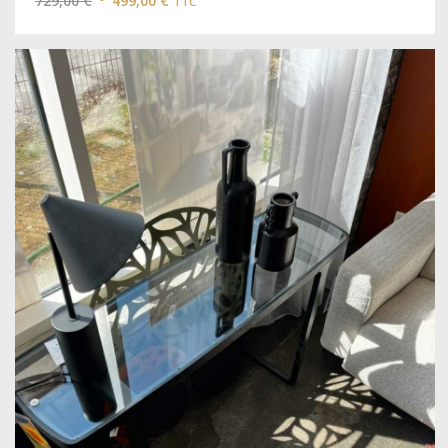
729,00
€
499,00
€
TTC
prix
prix
initial
actuel
était :
est :
729,00 €.
499,00 €.