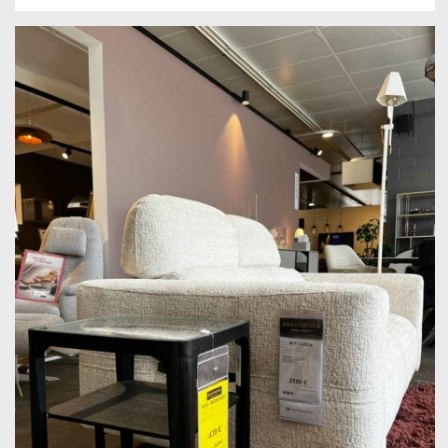
prix
prix
initial
actuel
était :
est :
399,00 €.
259,00 €.