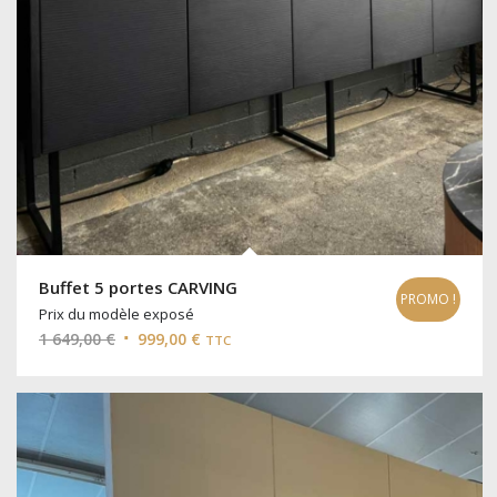
Buffet 5 portes CARVING
PROMO !
Prix du modèle exposé
Le
Le
1 649,00
€
999,00
€
TTC
prix
prix
initial
actuel
était :
est :
1
999,00 €.
649,00 €.