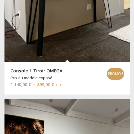
Console 1 Tiroir OMEGA
PROMO !
Prix du modèle exposé
Le
Le
1 140,00
€
899,00
€
TTC
prix
prix
initial
actuel
était :
est :
1
899,00 €.
140,00 €.