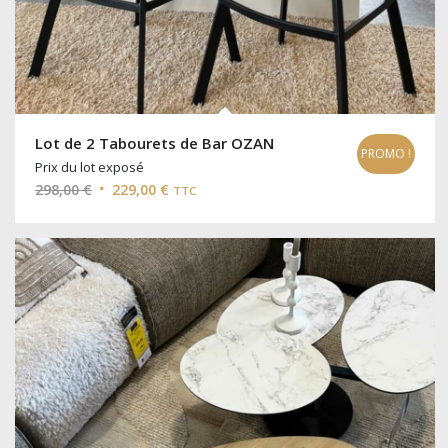
Lot de 2 Tabourets de Bar OZAN
PROMO !
Prix du lot exposé
Le
Le
298,00
€
229,00
€
TTC
prix
prix
initial
actuel
était :
est :
298,00 €.
229,00 €.