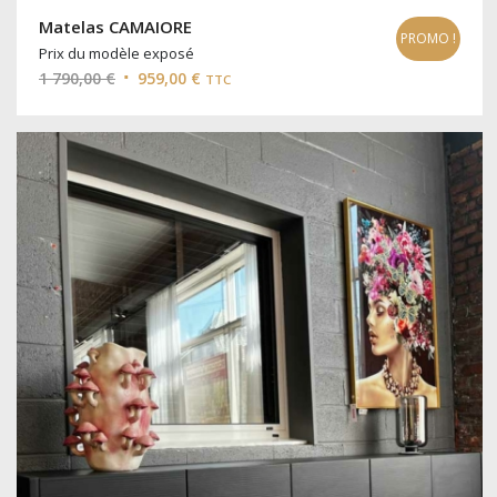
Matelas CAMAIORE
PROMO !
Prix du modèle exposé
Le
Le
1 790,00
€
959,00
€
TTC
prix
prix
initial
actuel
était :
est :
1
959,00 €.
790,00 €.