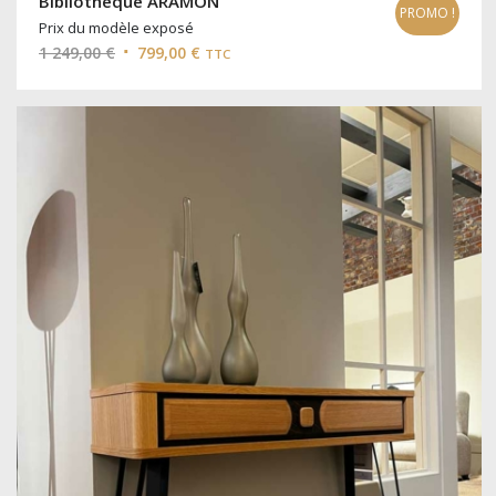
Bibliothèque ARAMON
PROMO !
Prix du modèle exposé
Le
Le
1 249,00
€
799,00
€
TTC
prix
prix
initial
actuel
était :
est :
1
799,00 €.
249,00 €.