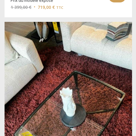
Prix du modèle exposé
Le
Le
1 399,00
€
719,00
€
TTC
prix
prix
initial
actuel
était :
est :
1
719,00 €.
399,00 €.