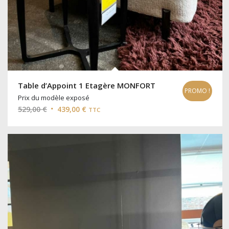
Table d’Appoint 1 Etagère MONFORT
PROMO !
Prix du modèle exposé
Le
Le
529,00
€
439,00
€
TTC
prix
prix
initial
actuel
était :
est :
529,00 €.
439,00 €.