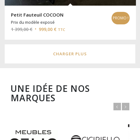
Petit Fauteuil COCOON
PROMO !
Prix du modèle exposé
Le
Le
1 399,00
€
999,00
€
TTC
prix
prix
initial
actuel
était :
est :
CHARGER PLUS
1
999,00 €.
399,00 €.
UNE IDÉE DE NOS
MARQUES