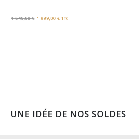
Le
Le
1 649,00
€
999,00
€
TTC
prix
prix
initial
actuel
était :
est :
1
999,00 €.
649,00 €.
UNE IDÉE DE NOS SOLDES