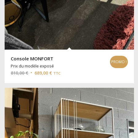
Console MONFORT
PROMO !
Prix du modèle exposé
Le
Le
810,00
€
689,00
€
TTC
prix
prix
initial
actuel
était :
est :
810,00 €.
689,00 €.