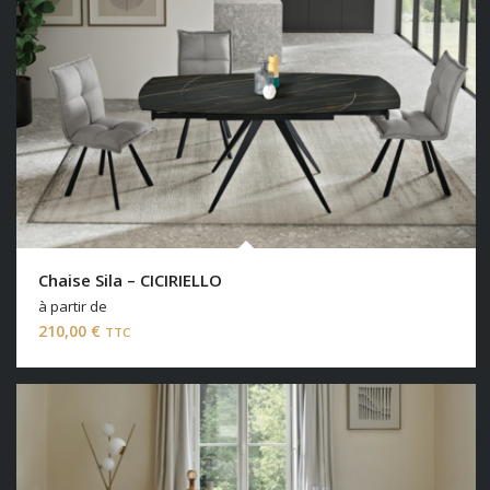
Chaise Sila – CICIRIELLO
à partir de
210,00
€
TTC