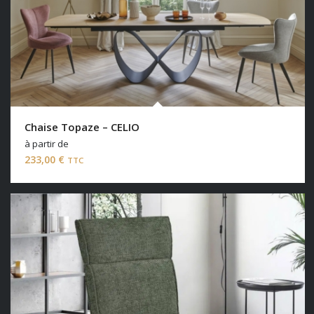
Chaise Topaze – CELIO
à partir de
233,00
€
TTC