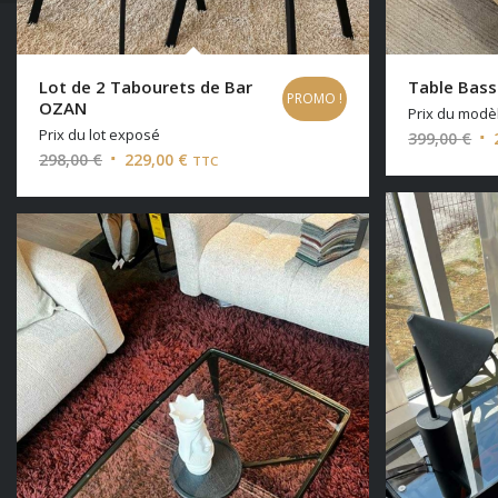
Lot de 2 Tabourets de Bar
Table Bas
PROMO !
OZAN
Prix du modè
Prix du lot exposé
Le
399,00
€
Le
Le
298,00
€
229,00
€
TTC
pri
prix
prix
ini
initial
actuel
éta
était :
est :
399
298,00 €.
229,00 €.