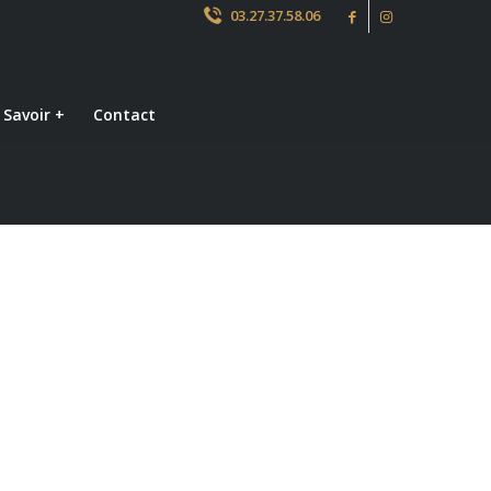
03.27.37.58.06
 Savoir +
Contact