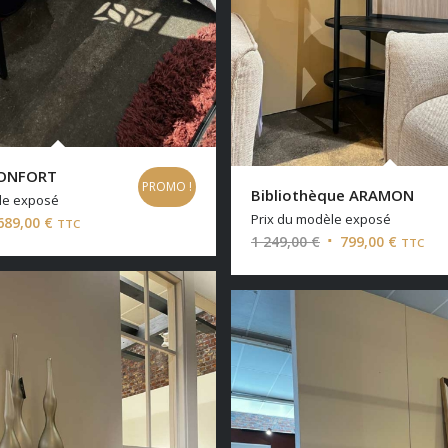
MONFORT
PROMO !
Bibliothèque ARAMON
le exposé
Prix du modèle exposé
Le
689,00
€
TTC
Le
Le
1 249,00
€
799,00
€
TTC
x
prix
prix
prix
tial
actuel
initial
actuel
it :
est :
était :
est :
,00 €.
689,00 €.
1
799,00 
249,00 €.