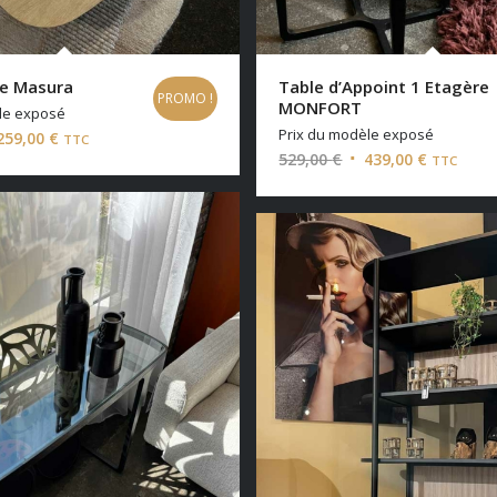
se Masura
Table d’Appoint 1 Etagère
PROMO !
MONFORT
le exposé
Prix du modèle exposé
Le
259,00
€
TTC
Le
Le
529,00
€
439,00
€
TTC
x
prix
prix
prix
tial
actuel
initial
actuel
it :
est :
était :
est :
,00 €.
259,00 €.
529,00 €.
439,00 €.