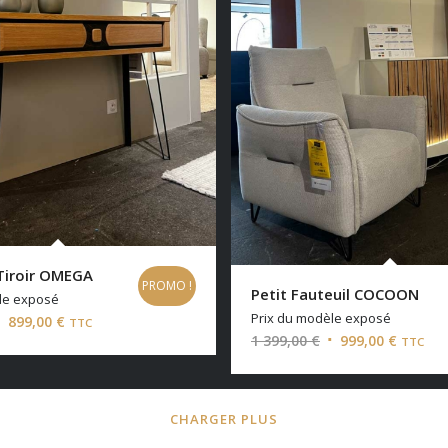
Tiroir OMEGA
PROMO !
Petit Fauteuil COCOON
le exposé
Prix du modèle exposé
e
Le
899,00
€
TTC
Le
Le
1 399,00
€
999,00
€
TTC
rix
prix
prix
prix
nitial
actuel
initial
actuel
tait :
est :
était :
est :
899,00 €.
CHARGER PLUS
1
999,00 
40,00 €.