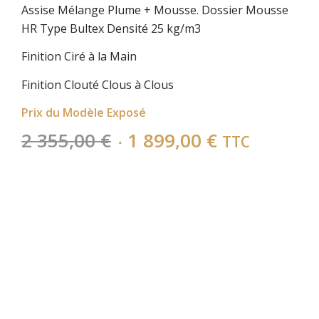
Assise Mélange Plume + Mousse. Dossier Mousse
HR Type Bultex Densité 25 kg/m3
Finition Ciré à la Main
Finition Clouté Clous à Clous
Prix du Modèle Exposé
Le
Le
2 355,00
€
1 899,00
€
TTC
prix
prix
initial
actuel
était :
est :
2
1
355,00 €.
899,00 €.