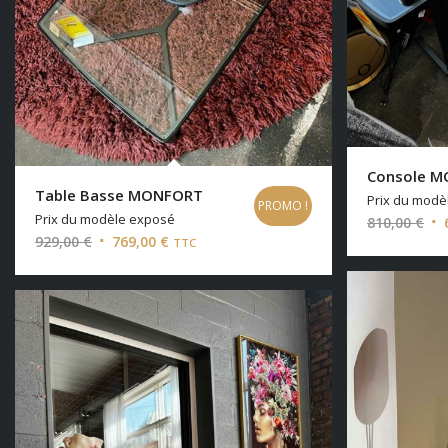
Console 
Table Basse MONFORT
Prix du modè
PROMO !
Prix du modèle exposé
Le
810,00
€
Le
Le
929,00
€
769,00
€
TTC
pri
prix
prix
ini
initial
actuel
éta
était :
est :
810
929,00 €.
769,00 €.