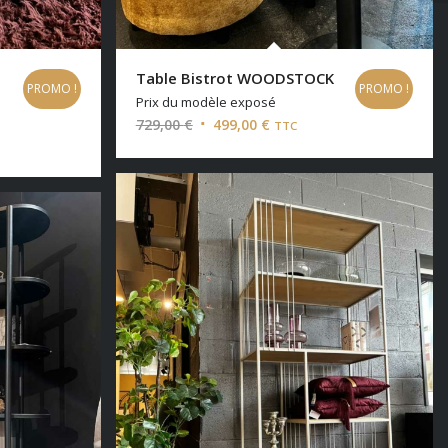
Table Bistrot WOODSTOCK
PROMO !
PROMO !
Prix du modèle exposé
Le
Le
729,00
€
499,00
€
TTC
prix
prix
initial
actuel
était :
est :
729,00 €.
499,00 €.