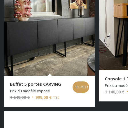
Console 1 
Buffet 5 portes CARVING
Prix du modè
PROMO !
Prix du modèle exposé
L
1 140,00
€
Le
Le
1 649,00
€
999,00
€
TTC
p
prix
prix
i
initial
actuel
é
était :
est :
1
1
999,00 €.
1