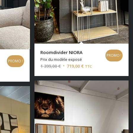
Roomdivider NIORA
PROMO !
Prix du modèle exposé
PROMO !
Le
Le
1 399,00
€
719,00
€
TTC
prix
prix
initial
actuel
était :
est :
1
719,00 €.
€.
399,00 €.