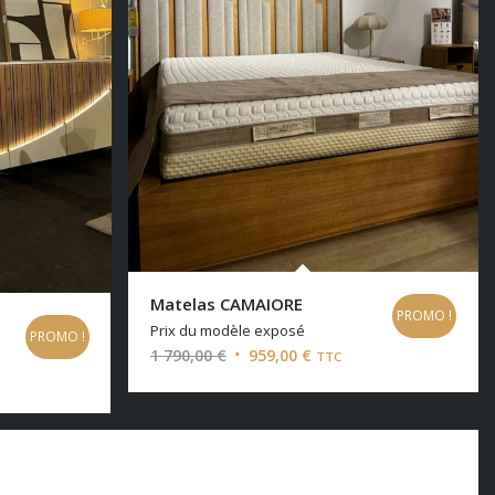
Matelas CAMAIORE
PROMO !
Prix du modèle exposé
PROMO !
Le
Le
1 790,00
€
959,00
€
TTC
prix
prix
initial
actuel
était :
est :
1
959,00 €.
€.
790,00 €.