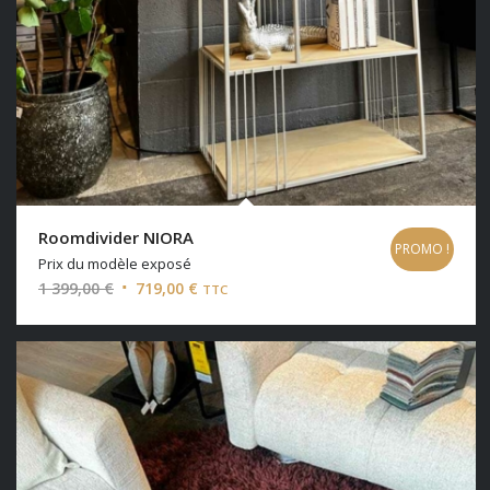
Roomdivider NIORA
PROMO !
Prix du modèle exposé
Le
Le
1 399,00
€
719,00
€
TTC
prix
prix
initial
actuel
était :
est :
1
719,00 €.
399,00 €.