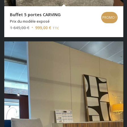
Buffet 5 portes CARVING
PROMO !
Prix du modèle exposé
Le
Le
1 649,00
€
999,00
€
TTC
prix
prix
initial
actuel
était :
est :
1
999,00 €.
649,00 €.