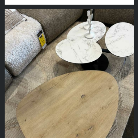
prix
prix
initial
actuel
était :
est :
298,00 €.
229,00 €.