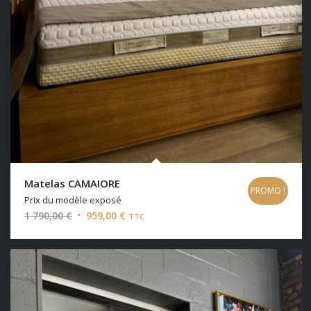
Matelas CAMAIORE
PROMO !
Prix du modèle exposé
Le
Le
1 790,00
€
959,00
€
TTC
prix
prix
initial
actuel
était :
est :
1
959,00 €.
790,00 €.