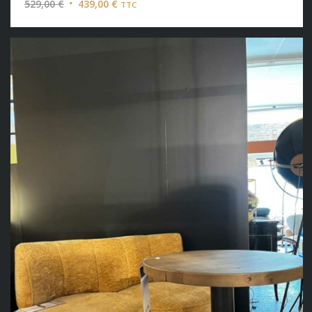
Le
Le
529,00
€
439,00
€
TTC
prix
prix
initial
actuel
était :
est :
529,00 €.
439,00 €.