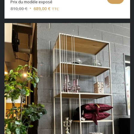
Prix du modèle exposé
Le
Le
810,00
€
689,00
€
TTC
prix
prix
initial
actuel
était :
est :
810,00 €.
689,00 €.