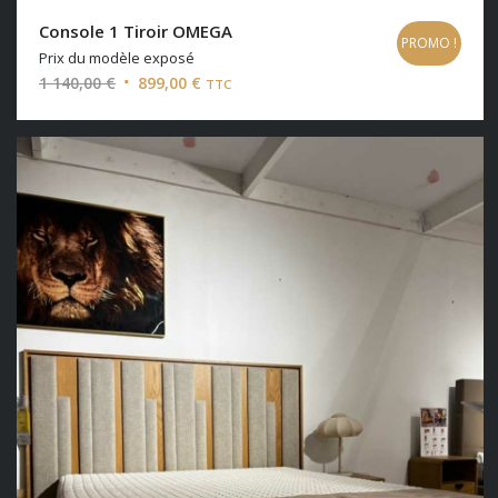
Console 1 Tiroir OMEGA
PROMO !
Prix du modèle exposé
Le
Le
1 140,00
€
899,00
€
TTC
prix
prix
initial
actuel
était :
est :
1
899,00 €.
140,00 €.