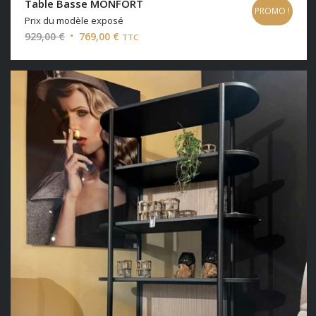
Table Basse MONFORT
PROMO !
Prix du modèle exposé
Le
Le
929,00
€
769,00
€
TTC
prix
prix
initial
actuel
était :
est :
929,00 €.
769,00 €.