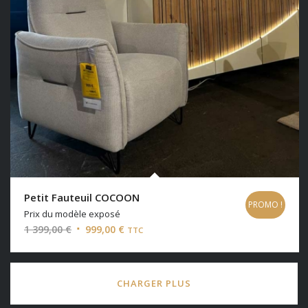
Petit Fauteuil COCOON
PROMO !
Prix du modèle exposé
Le
Le
1 399,00
€
999,00
€
TTC
prix
prix
initial
actuel
était :
est :
CHARGER PLUS
1
999,00 €.