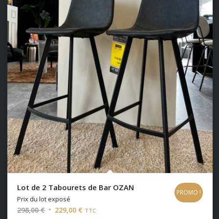
Lot de 2 Tabourets de Bar OZAN
PROMO !
Prix du lot exposé
Le
Le
298,00
€
229,00
€
TTC