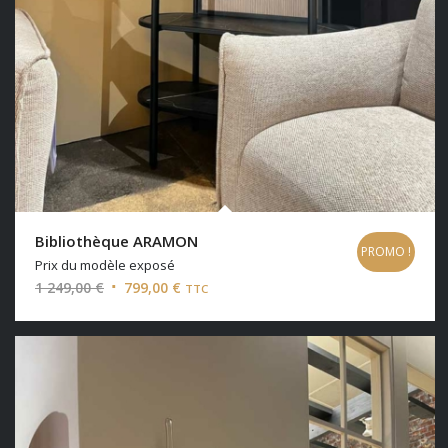
Bibliothèque ARAMON
PROMO !
Prix du modèle exposé
Le
Le
1 249,00
€
799,00
€
TTC
prix
prix
initial
actuel
était :
est :
1
799,00 €.
249,00 €.