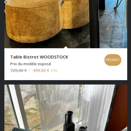
Table Bistrot WOODSTOCK
PROMO !
Prix du modèle exposé
Le
Le
729,00
€
499,00
€
TTC
prix
prix
initial
actuel
était :
est :
729,00 €.
499,00 €.