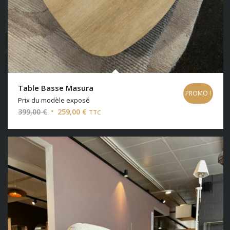
Table Basse Masura
PROMO !
Prix du modèle exposé
Le
Le
399,00
€
259,00
€
TTC
prix
prix
initial
actuel
était :
est :
399,00 €.
259,00 €.