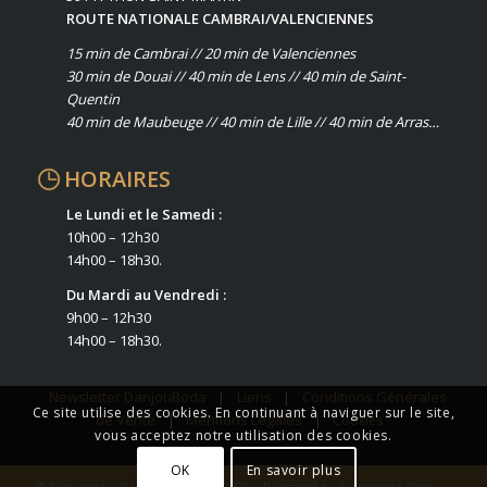
ROUTE NATIONALE CAMBRAI/VALENCIENNES
15 min de Cambrai // 20 min de Valenciennes
30 min de Douai // 40 min de Lens // 40 min de Saint-
Quentin
40 min de Maubeuge // 40 min de Lille // 40 min de Arras…
HORAIRES
Le Lundi et le Samedi :
10h00 – 12h30
14h00 – 18h30.
Du Mardi au Vendredi :
9h00 – 12h30
14h00 – 18h30.
Newsletter DanjouBoda
|
Liens
|
Conditions Générales
Ce site utilise des cookies. En continuant à naviguer sur le site,
de Vente
|
Mentions Légales
|
Cookies
vous acceptez notre utilisation des cookies.
OK
En savoir plus
© Copyright – DanjouBoda 1962/2026 – Designed by
Autrement Com’