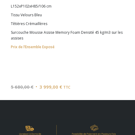
L152xP102xH85/106 cm
Tissu Velours Bleu
Têtières Crémaillères
Surcouche Mousse Assise Memory Foam Densité 45 kg/m3 sur les
assises
Prix de l’Ensemble Exposé
Le
Le
5 680,00
€
3 999,00
€
TTC
prix
prix
initial
actuel
était :
est :
5
3
680,00 €.
999,00 €.