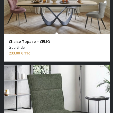
Chaise Topaze – CELIO
à partir de
233,00
€
TTC