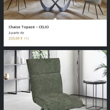
Chaise Topaze – CELIO
à partir de
233,00
€
TTC