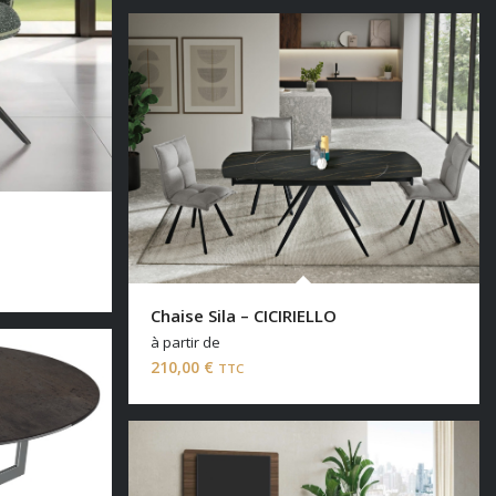
Chaise Sila – CICIRIELLO
à partir de
210,00
€
TTC