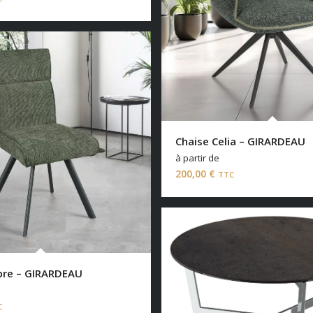
Chaise Celia – GIRARDEAU
à partir de
200,00
€
TTC
bre – GIRARDEAU
C