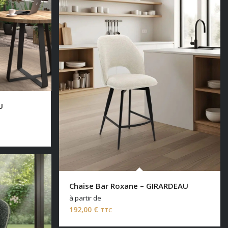
U
Chaise Bar Roxane – GIRARDEAU
à partir de
192,00
€
TTC