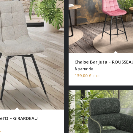
Chaise Bar Juta – ROUSSEA
à partir de
139,00
€
TTC
el’O – GIRARDEAU
C