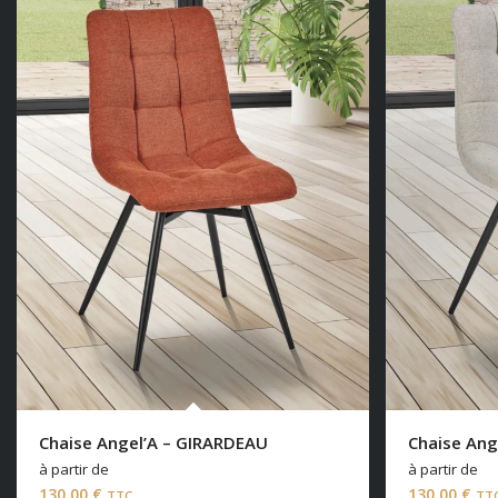
Chaise Angel’A – GIRARDEAU
Chaise Ang
à partir de
à partir de
130,00
€
130,00
€
TTC
TT