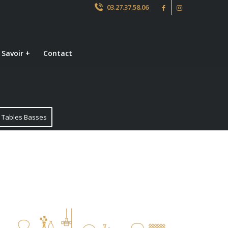
03.27.37.58.06
 Savoir +
Contact
Tables Basses