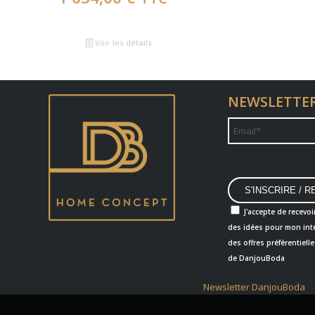
Voir les détails
NEWSLETTE
J'accepte de recevoi
des idées pour mon inté
des offres préférentielle
de DanjouBoda
Newsletter DanjouBoda