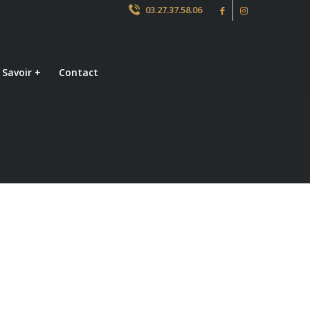
03.27.37.58.06
 Savoir +
Contact