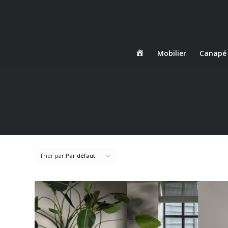
Danjou
Mobilier
Canapé
Boda
Trier par
Par défaut