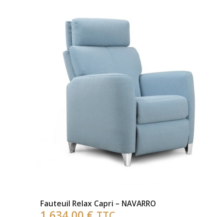
Fauteuil Relax Capri – NAVARRO
1 634,00
€
TTC