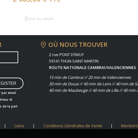
Voir les détails
R
OÙ NOUS TROUVER
2 rue PONT D’IWUY
59141 THUN-SAINT-MARTIN
ROUTE NATIONALE CAMBRAI/VALENCIENNES
15 min de Cambrai // 20 min de Valenciennes
30 min de Douai // 40 min de Lens // 40 min de S
40 min de Maubeuge // 40 min de Lille // 40 min 
r par email
rieur et
s de la part
|
Liens
|
Conditions Générales de Vente
|
Mentions