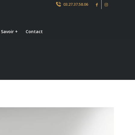
03.27.37.58.06
 Savoir +
Contact