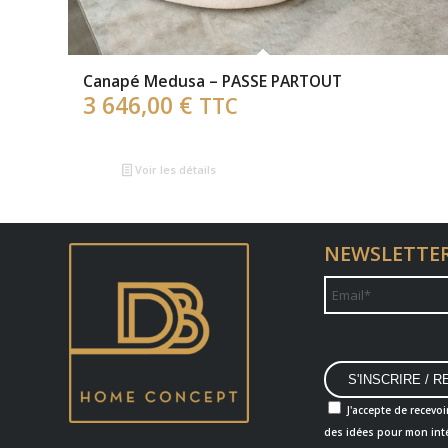
Canapé Medusa – PASSE PARTOUT
3 646,00
€
TTC
Voir les détails
NEWSLETTE
J'accepte de recevoi
des idées pour mon inté