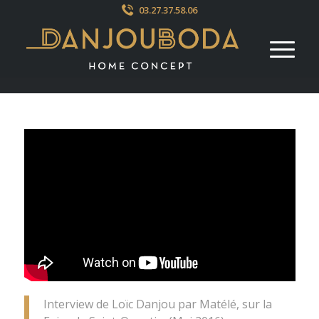
03.27.37.58.06
Interview de Loïc Danjou par Matélé, sur la